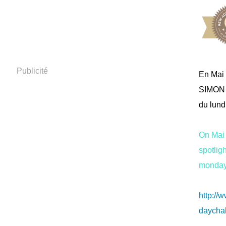
Publicité
En Mai 
SIMON 
du lundi
On Mai 
spotli
monday 
http:/
daychal