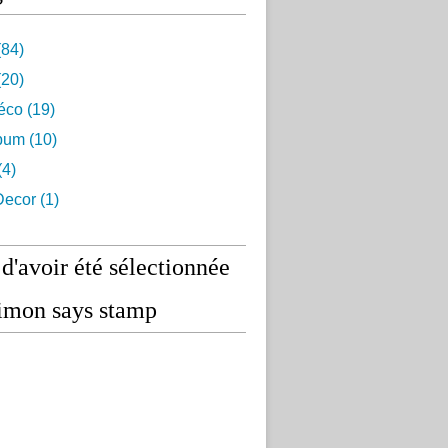
84)
20)
éco
(19)
lbum
(10)
(4)
ecor
(1)
 d'avoir été sélectionnée
imon says stamp