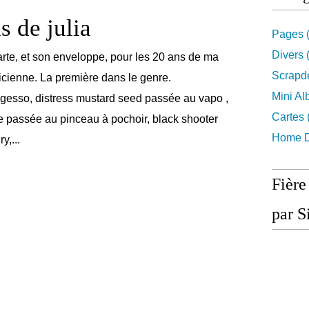
s de julia
Pages
(
Divers
(
carte, et son enveloppe, pour les 20 ans de ma
Scrapd
icienne. La première dans le genre.
Mini A
sso, distress mustard seed passée au vapo ,
Cartes
 passée au pinceau à pochoir, black shooter
Home D
y,...
Fière
par S