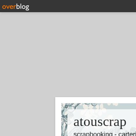
atouscrap
scrapbooking - carte