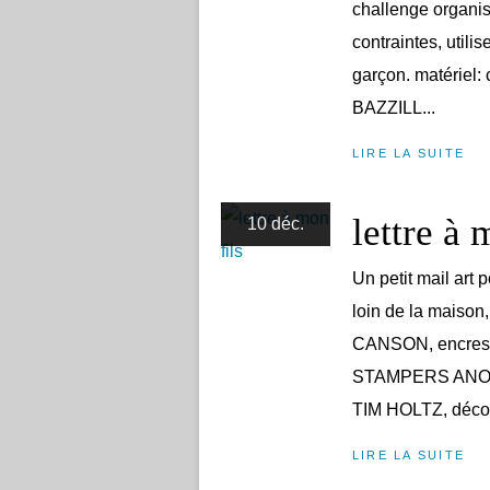
challenge organi
contraintes, utilis
garçon. matériel:
BAZZILL...
LIRE LA SUITE
lettre à 
10 déc.
Un petit mail art 
loin de la maison,
CANSON, encres
STAMPERS ANONY
TIM HOLTZ, décou
LIRE LA SUITE