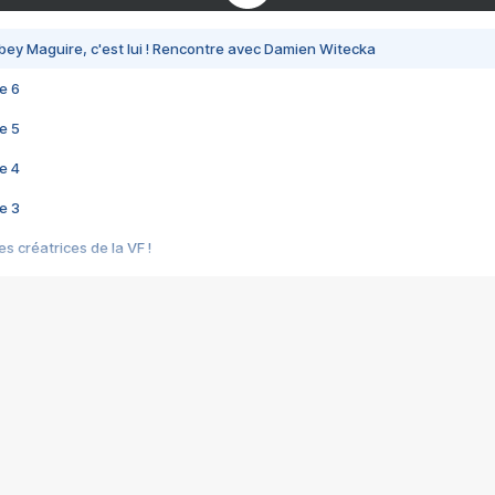
bey Maguire, c'est lui ! Rencontre avec Damien Witecka
e 6
e 5
e 4
e 3
s créatrices de la VF !
e 2
e 1
e Mektoub My Love arrive enfin ! Rencontre avec Shaïn Boumedine et Sal
i : après Toni en famille
elle réalise le bouleversant Dites lui que je l'aime
ais ! Rencontre autour de Vie privée de Rebecca Zlotowski